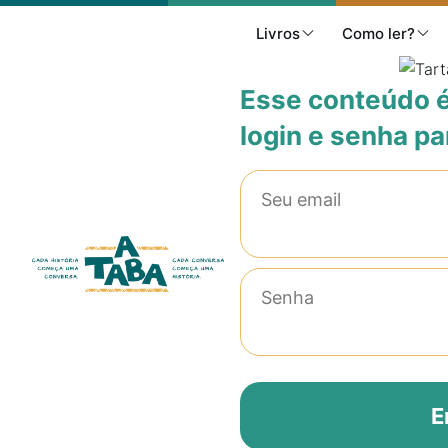
Livros
Como ler?
Esse conteúdo é 
login e senha pa
Seu email
Senha
E