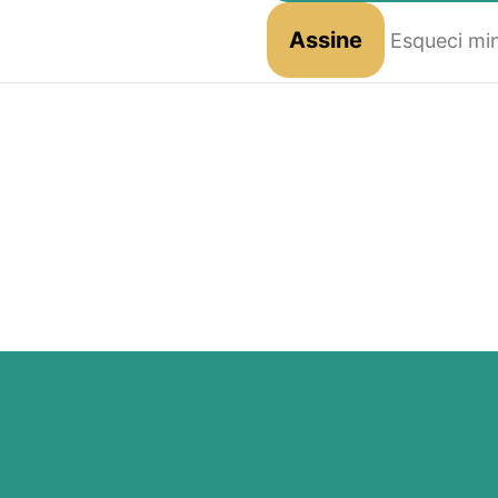
Assine
Esqueci mi
Livros
Resenhas
Clube de Leitores
Listas
Como ler?