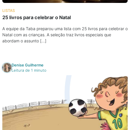
Na escola
LISTAS
25 livros para celebrar o Natal
Na família
A equipe da Taba preparou uma lista com 25 livros para celebrar o
Natal com as crianças. A seleção traz livros especiais que
Colunas
abordam o assunto […]
Conteúdos
Denise Guilherme
Colecionáveis
Leitura de 1 minuto
Cursos On line
E-Books
Eventos