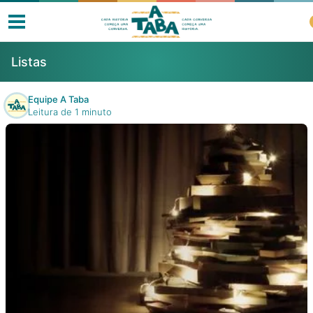
Listas
Equipe A Taba
Leitura de 1 minuto
Livros
Resenhas
Clube de Leitores
Listas
Como ler?