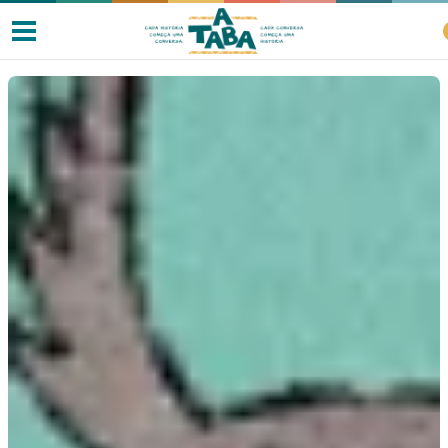
Livros
Resenhas
Clube de Leitores
Listas
Como ler?