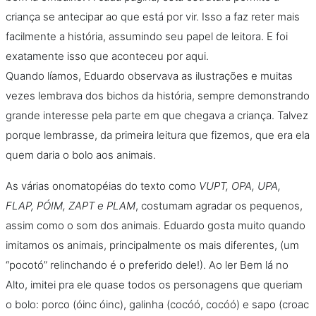
criança se antecipar ao que está por vir. Isso a faz reter mais
facilmente a história, assumindo seu papel de leitora. E foi
exatamente isso que aconteceu por aqui.
Quando líamos, Eduardo observava as ilustrações e muitas
vezes lembrava dos bichos da história, sempre demonstrando
grande interesse pela parte em que chegava a criança. Talvez
porque lembrasse, da primeira leitura que fizemos, que era ela
quem daria o bolo aos animais.
As várias onomatopéias do texto como
VUPT, OPA, UPA,
FLAP, PÓIM, ZAPT e PLAM
, costumam agradar os pequenos,
assim como o som dos animais. Eduardo gosta muito quando
imitamos os animais, principalmente os mais diferentes, (um
“pocotó” relinchando é o preferido dele!). Ao ler Bem lá no
Alto, imitei pra ele quase todos os personagens que queriam
o bolo: porco (óinc óinc), galinha (cocóó, cocóó) e sapo (croac