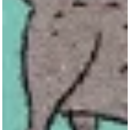
Na escola
Na família
Colunas
Conteúdos
Colecionáveis
Cursos On line
E-Books
Eventos