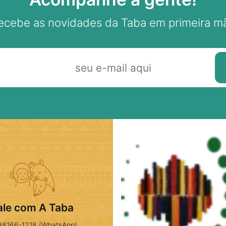
ecebe as novidades da Taba em primeira m
ale com A Taba
98166-1218 (WhatsApp)