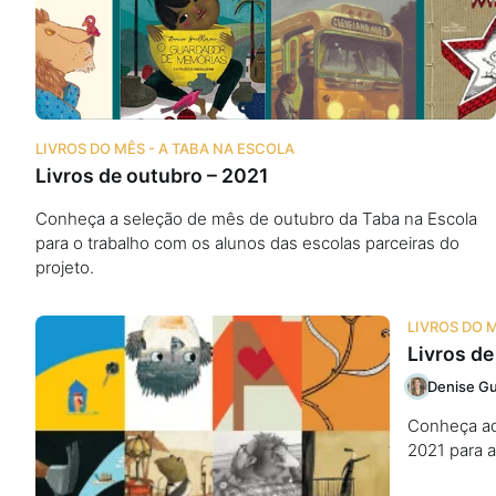
Podcast
Assine
LIVROS DO MÊS - A TABA NA ESCOLA
Livros de outubro – 2021
Taba na Escola
Conheça a seleção de mês de outubro da Taba na Escola
para o trabalho com os alunos das escolas parceiras do
projeto.
LIVROS DO 
Livros de
Denise Gu
Conheça aqu
2021 para a