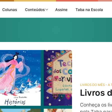
Colunas
Conteúdos
Assine
Taba na Escola
LIVROS DO MÊS - A
Livros 
Conheça os li
pela Taba para