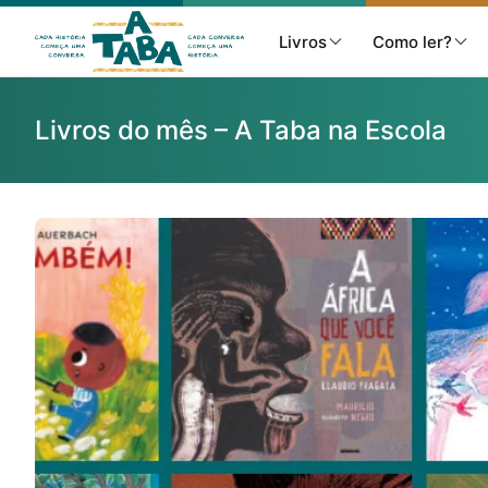
Livros
Como ler?
Livros do mês – A Taba na Escola
Livros
Resenhas
Clube de Leitores
Listas
Como ler?