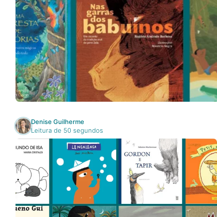
Na escola
Na família
Colunas
Conteúdos
Denise Guilherme
Colecionáveis
Leitura de 50 segundos
Cursos On line
E-Books
Eventos