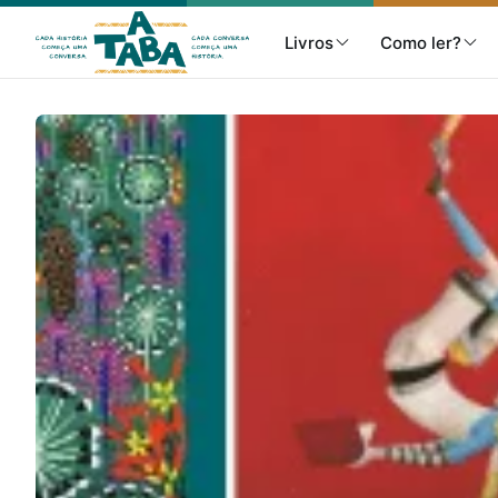
Livros
Como ler?
Livros
Resenhas
Clube de Leitores
Listas
Como ler?