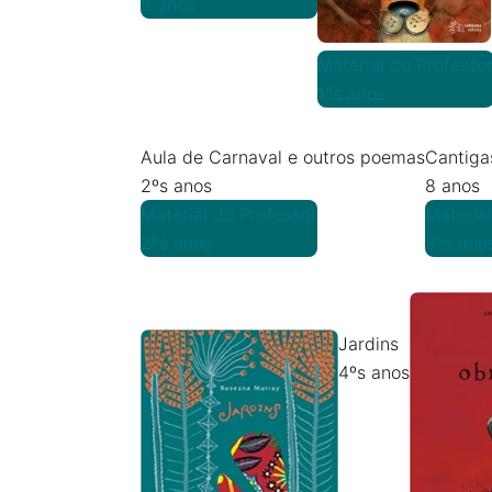
5 anos
Material do Professo
1ºs anos
Aula de Carnaval e outros poemas
Cantiga
2ºs anos
8 anos
Material do Professor
Materia
2ºs anos
3ºs ano
Jardins
4ºs anos