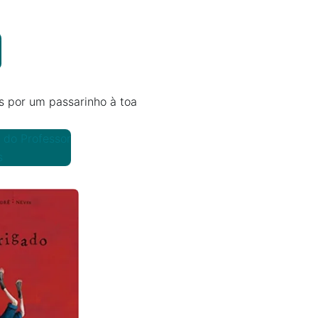
r
s por um passarinho à toa
l do Professor
s