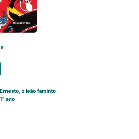
os
r
Ernesto, o leão faminto
1º ano