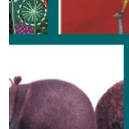
Na escola
Na família
Colunas
Conteúdos
Colecionáveis
Cursos On line
E-Books
Eventos