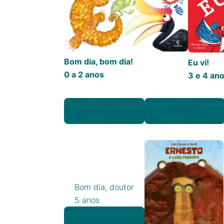
Bom dia, bom dia!
Eu vi!
0 a 2 anos
3 e 4 an
Material do Professor
Material do Professo
0 a 2 anos
3 e 4 anos
Bom dia, doutor
5 anos
Material do Professor