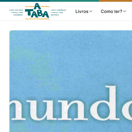
Livros
Como ler?
Livros
Resenhas
Clube de Leitores
Listas
Como ler?