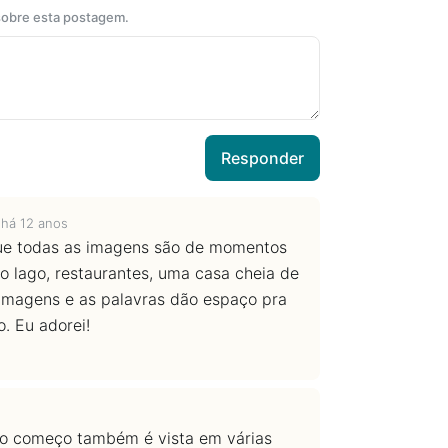
 sobre esta postagem.
Responder
—
há 12 anos
que todas as imagens são de momentos
 do lago, restaurantes, uma casa cheia de
as imagens e as palavras dão espaço pra
o. Eu adorei!
no começo também é vista em várias