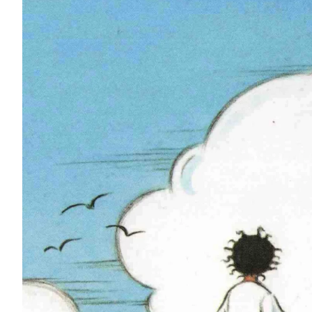
Na escola
Na família
Colunas
Conteúdos
Colecionáveis
Cursos On line
E-Books
Eventos