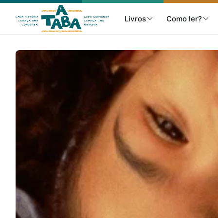
Livros
Como ler?
Livros
Resenhas
Clube de Leitores
Listas
Como ler?