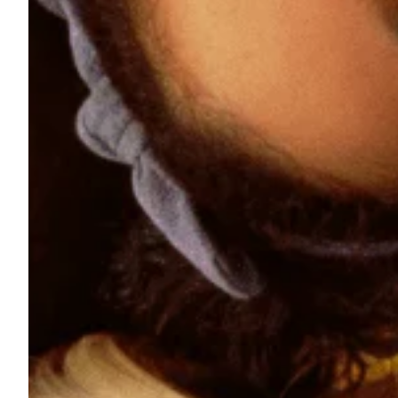
Na escola
Na família
Colunas
Conteúdos
Colecionáveis
Cursos On line
E-Books
Eventos