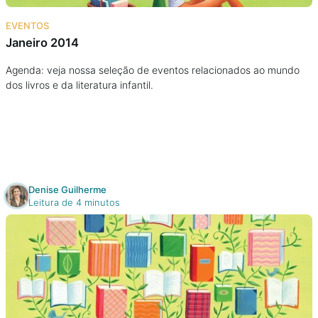
Na escola
EVENTOS
Janeiro 2014
Na família
Agenda: veja nossa seleção de eventos relacionados ao mundo
dos livros e da literatura infantil.
Colunas
Conteúdos
Colecionáveis
Denise Guilherme
Leitura de 4 minutos
Cursos On line
E-Books
Eventos