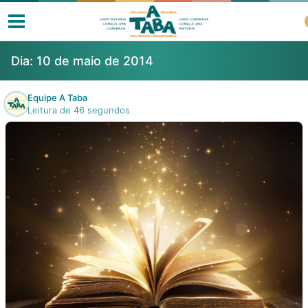
Dia:
10 de maio de 2014
Equipe A Taba
Leitura de 46 segundos
Livros
Resenhas
Clube de Leitores
Listas
Como ler?