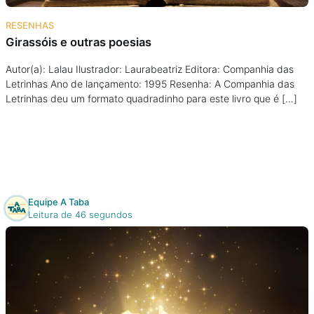
Na escola
RESENHAS
Girassóis e outras poesias
Na família
Autor(a): Lalau Ilustrador: Laurabeatriz Editora: Companhia das
Letrinhas Ano de lançamento: 1995 Resenha: A Companhia das
Colunas
Letrinhas deu um formato quadradinho para este livro que é […]
Conteúdos
Colecionáveis
Equipe A Taba
Cursos On line
Leitura de 46 segundos
E-Books
Eventos