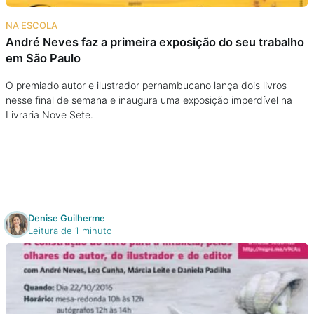
Na escola
NA ESCOLA
André Neves faz a primeira exposição do seu trabalho
Na família
em São Paulo
Colunas
O premiado autor e ilustrador pernambucano lança dois livros
nesse final de semana e inaugura uma exposição imperdível na
Livraria Nove Sete.
Conteúdos
Colecionáveis
Cursos On line
Denise Guilherme
Leitura de 1 minuto
E-Books
Eventos