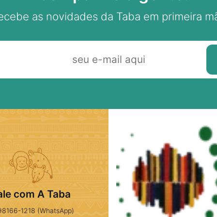
ecebe as novidades da Taba em primeira m
ale com A Taba
98166-1218 (WhatsApp)