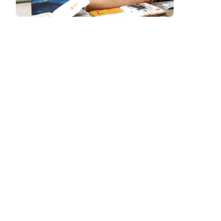
Podcast
Assine
Taba na Escola