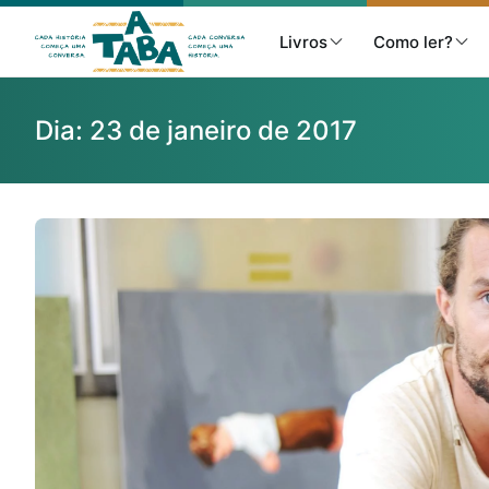
Livros
Como ler?
Dia:
23 de janeiro de 2017
Livros
Resenhas
Clube de Leitores
Listas
Como ler?