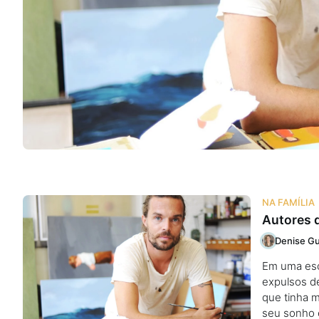
Na escola
Na família
Colunas
Conteúdos
Colecionáveis
NA FAMÍLIA
Autores 
Cursos On line
Denise Gu
Em uma esco
E-Books
expulsos de
que tinha m
Eventos
seu sonho e