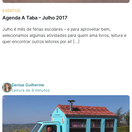
Na escola
EVENTOS
Agenda A Taba – Julho 2017
Na família
Julho é mês de férias escolares – e para aproveitar bem,
selecionamos algumas atividades para quem ama livros, leitura e
Colunas
quer encontrar outros leitores por aí! […]
Conteúdos
Colecionáveis
Denise Guilherme
Cursos On line
Leitura de 9 minutos
E-Books
Eventos