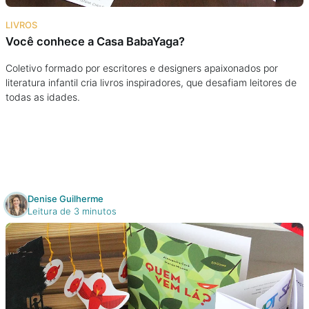
Na escola
LIVROS
Você conhece a Casa BabaYaga?
Na família
Coletivo formado por escritores e designers apaixonados por
literatura infantil cria livros inspiradores, que desafiam leitores de
Colunas
todas as idades.
Conteúdos
Colecionáveis
Denise Guilherme
Cursos On line
Leitura de 3 minutos
E-Books
Eventos