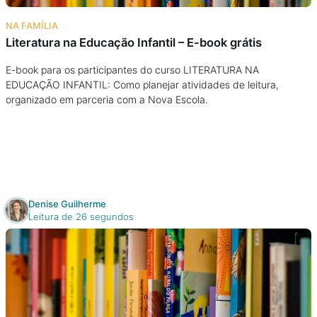
Na escola
NA FAMÍLIA
Literatura na Educação Infantil – E-book grátis
Na família
E-book para os participantes do curso LITERATURA NA
EDUCAÇÃO INFANTIL: Como planejar atividades de leitura,
Colunas
organizado em parceria com a Nova Escola.
Conteúdos
Colecionáveis
Denise Guilherme
Cursos On line
Leitura de 26 segundos
E-Books
Eventos