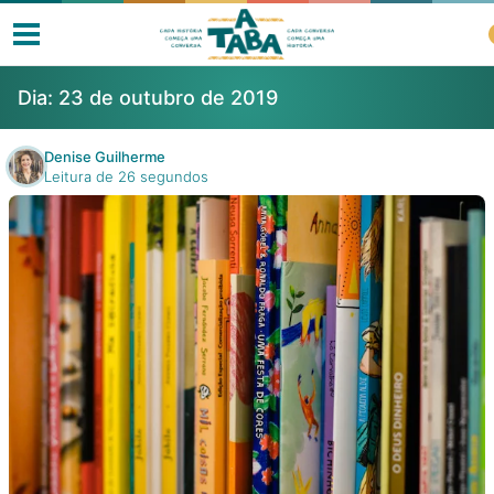
Dia:
23 de outubro de 2019
Denise Guilherme
Leitura de 26 segundos
Livros
Resenhas
Clube de Leitores
Listas
Como ler?