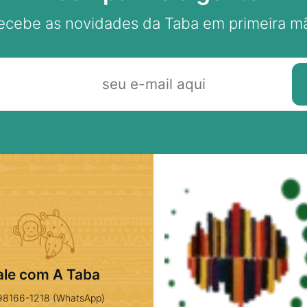
ecebe as novidades da Taba em primeira m
ale com A Taba
98166-1218 (WhatsApp)