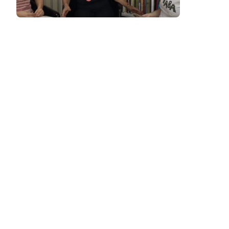
Podcast
Assine
Taba na Escola