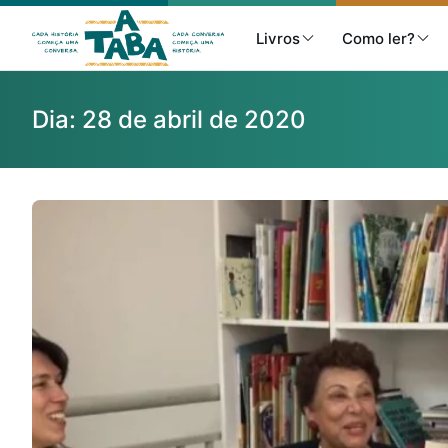
Livros
Como ler?
Dia:
28 de abril de 2020
Livros
Resenhas
Clube de Leitores
Listas
Como ler?