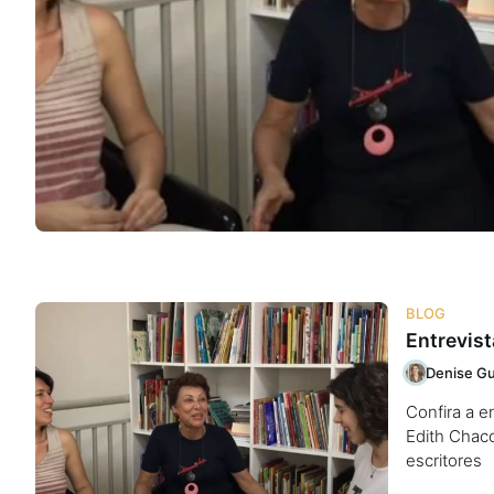
Na escola
Na família
Colunas
Conteúdos
Colecionáveis
BLOG
Entrevist
Cursos On line
Denise Gu
Confira a e
E-Books
Edith Chaco
escritores
Eventos