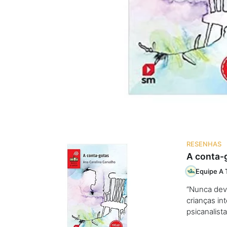
Na escola
Na família
Colunas
Conteúdos
Colecionáveis
RESENHAS
A conta-
Cursos On line
Equipe A 
“Nunca deve
E-Books
crianças in
psicanalist
Eventos