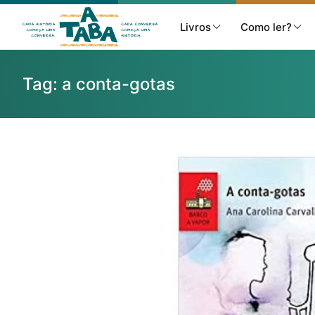
Livros
Como ler?
Tag:
a conta-gotas
Livros
Resenhas
Clube de Leitores
Listas
Como ler?