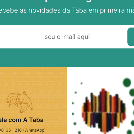
ecebe as novidades da Taba em primeira m
ale com A Taba
98166-1218 (WhatsApp)