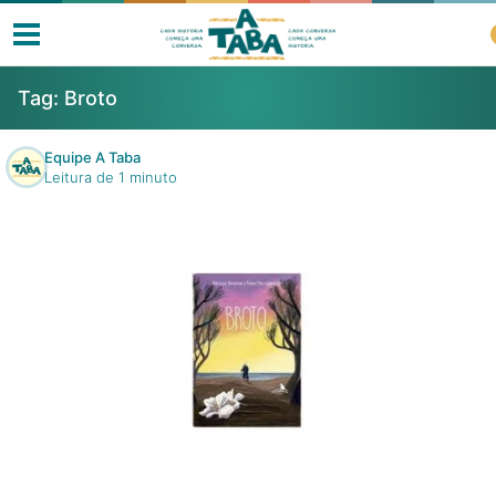
Tag:
Broto
Equipe A Taba
Leitura de 1 minuto
Livros
Resenhas
Clube de Leitores
Listas
Como ler?