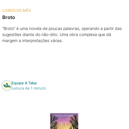
Na escola
LIVROS DO MÊS
Broto
Na família
“Broto” é uma novela de poucas palavras, operando a partir das
sugestões diante do não-dito. Uma obra complexa que dá
Colunas
margem a interpretações várias.
Conteúdos
Colecionáveis
Equipe A Taba
Cursos On line
Leitura de 1 minuto
E-Books
Eventos