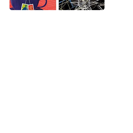
Podcast
Assine
Taba na Escola