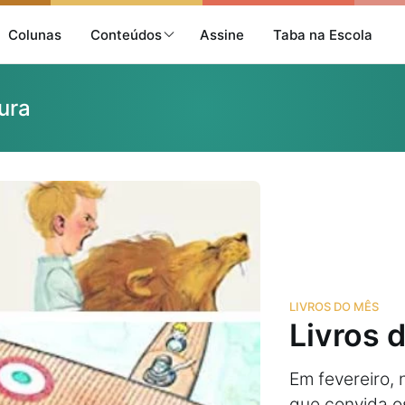
Colunas
Conteúdos
Assine
Taba na Escola
tura
LIVROS DO MÊS
Livros 
Em fevereiro,
que convida o