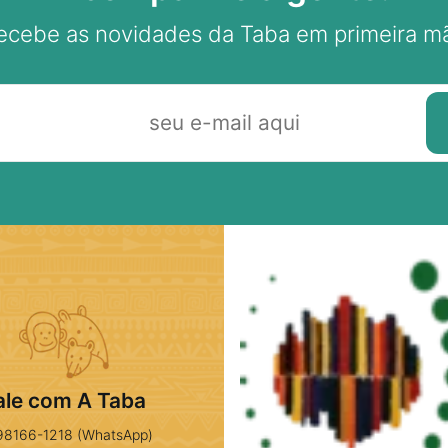
ecebe as novidades da Taba em primeira m
ale com A Taba
98166-1218 (WhatsApp)