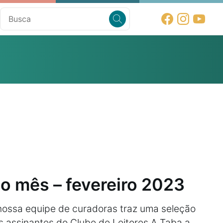
do mês – fevereiro 2023
 nossa equipe de curadoras traz uma seleção
s assinantes do Clube de Leitores A Taba a