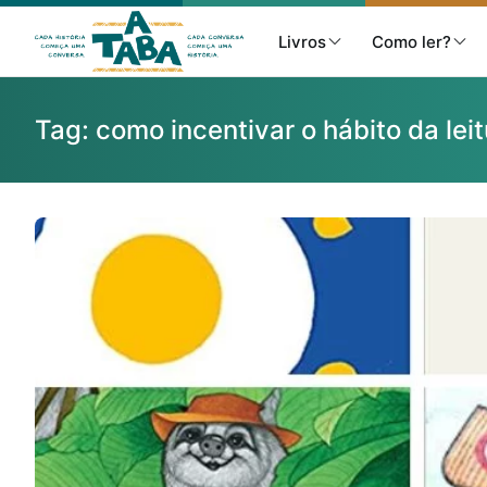
Livros
Como ler?
Tag:
como incentivar o hábito da lei
Livros
Resenhas
Clube de Leitores
Listas
Como ler?