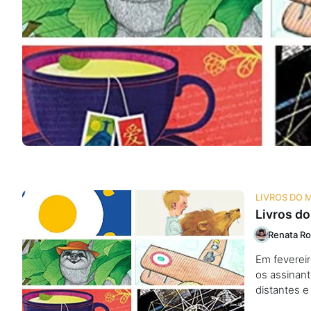
Na escola
Na família
Colunas
Conteúdos
Colecionáveis
LIVROS DO 
Livros do
Cursos On line
Renata Ro
Em feverei
E-Books
os assinant
distantes 
Eventos