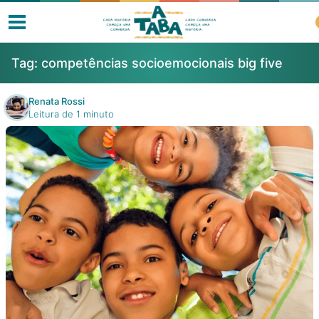
Tag:
competências socioemocionais big five
Renata Rossi
Leitura de 1 minuto
Livros
Resenhas
Clube de Leitores
Listas
Como ler?