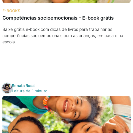
Na escola
E-BOOKS
Competências socioemocionais – E-book grátis
Na família
Baixe grátis e-book com dicas de livros para trabalhar as
competências socioemocionais com as crianças, em casa e na
Colunas
escola.
Conteúdos
Colecionáveis
Renata Rossi
Cursos On line
Leitura de 1 minuto
E-Books
Eventos