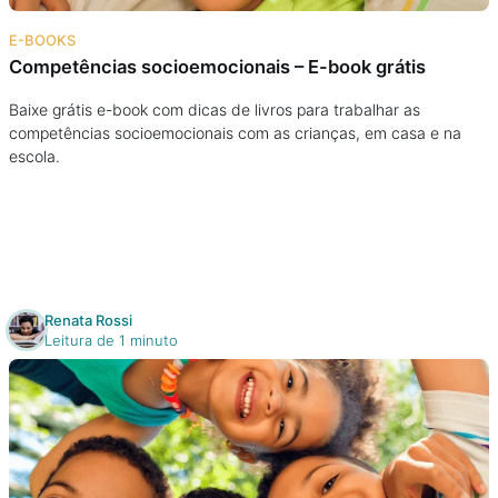
Na escola
E-BOOKS
Competências socioemocionais – E-book grátis
Na família
Baixe grátis e-book com dicas de livros para trabalhar as
competências socioemocionais com as crianças, em casa e na
Colunas
escola.
Conteúdos
Colecionáveis
Renata Rossi
Cursos On line
Leitura de 1 minuto
E-Books
Eventos