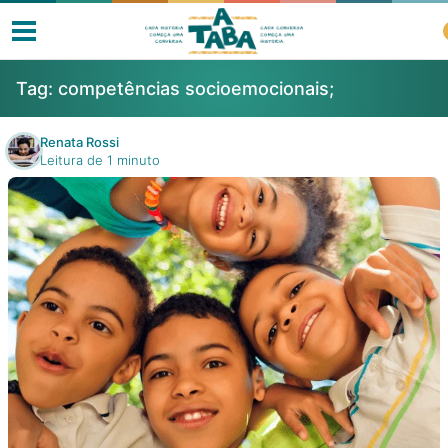
Tag:
competências socioemocionais;
Renata Rossi
Leitura de 1 minuto
Livros
Resenhas
Clube de Leitores
Listas
Como ler?