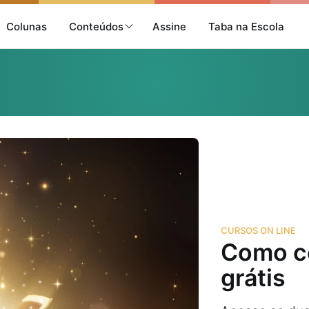
Colunas
Conteúdos
Assine
Taba na Escola
CURSOS ON LINE
Como co
grátis