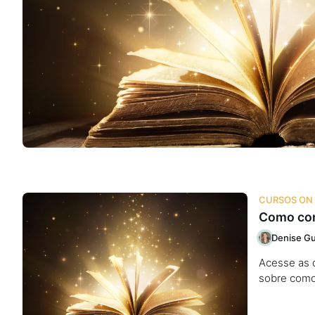
Na escola
Na família
Colunas
Conteúdos
Colecionáveis
CURSOS ON 
Como cont
Cursos On line
Denise Gu
Acesse as d
E-Books
sobre como 
Eventos