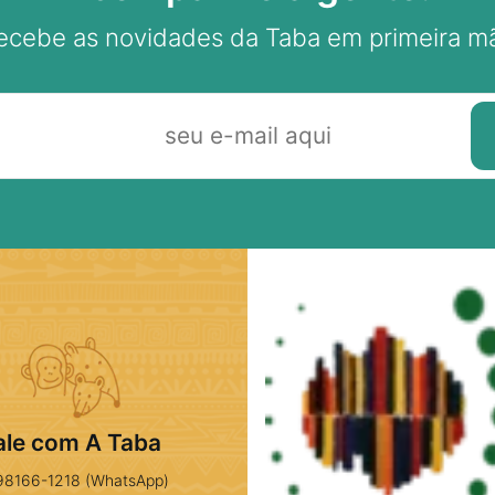
ecebe as novidades da Taba em primeira m
ale com A Taba
98166-1218 (WhatsApp)