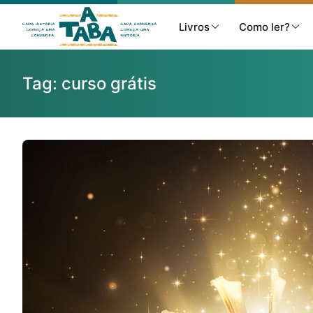
Livros
Como ler?
Tag:
curso grátis
Livros
Resenhas
Clube de Leitores
Listas
Como ler?