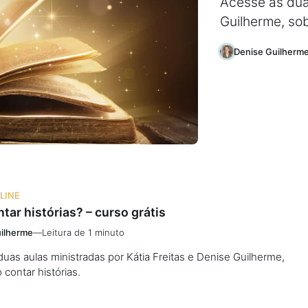
Acesse as duas
Guilherme, sob
Denise Guilherm
LINE
ar histórias? – curso grátis
ilherme
—
Leitura de 1 minuto
uas aulas ministradas por Kátia Freitas e Denise Guilherme,
contar histórias.