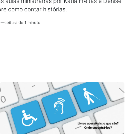
 aulas ministradas por Kátia Freitas e Denise
re como contar histórias.
e
—
Leitura de 1 minuto