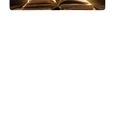
Podcast
Assine
Taba na Escola