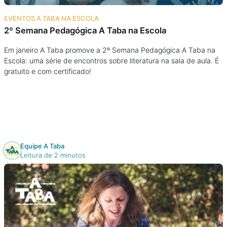
Na escola
EVENTOS A TABA NA ESCOLA
2º Semana Pedagógica A Taba na Escola
Na família
Em janeiro A Taba promove a 2º Semana Pedagógica A Taba na
Escola: uma série de encontros sobre literatura na sala de aula. É
Colunas
gratuito e com certificado!
Conteúdos
Colecionáveis
Equipe A Taba
Cursos On line
Leitura de 2 minutos
E-Books
Eventos