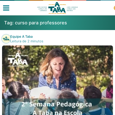
Tag:
curso para professores
Equipe A Taba
Leitura de 2 minutos
Livros
Resenhas
Clube de Leitores
Listas
Como ler?