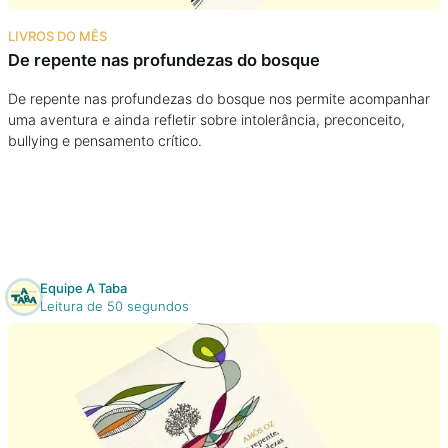
Na escola
LIVROS DO MÊS
De repente nas profundezas do bosque
Na família
De repente nas profundezas do bosque nos permite acompanhar
uma aventura e ainda refletir sobre intolerância, preconceito,
Colunas
bullying e pensamento crítico.
Conteúdos
Colecionáveis
Equipe A Taba
Cursos On line
Leitura de 50 segundos
E-Books
Eventos