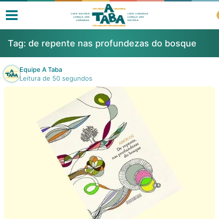
Tag:
de repente nas profundezas do bosque
Equipe A Taba
Leitura de 50 segundos
Livros
Resenhas
Clube de Leitores
Listas
Como ler?