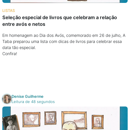
Na escola
LISTAS
Seleção especial de livros que celebram a relação
Na família
entre avós e netos
Colunas
Em homenagem ao Dia dos Avós, comemorado em 26 de julho, A
Taba preparou uma lista com dicas de livros para celebrar essa
data tão especial.
Conteúdos
Confira!
Colecionáveis
Cursos On line
Denise Guilherme
Leitura de 48 segundos
E-Books
Eventos