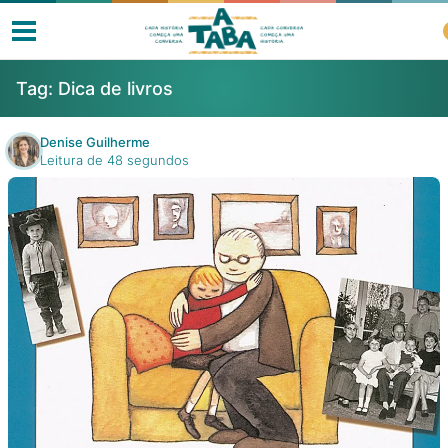
Tag:
Dica de livros
Denise Guilherme
Leitura de 48 segundos
Livros
Resenhas
Clube de Leitores
Listas
Como ler?