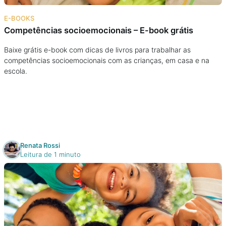
Na escola
E-BOOKS
Competências socioemocionais – E-book grátis
Na família
Baixe grátis e-book com dicas de livros para trabalhar as
competências socioemocionais com as crianças, em casa e na
Colunas
escola.
Conteúdos
Colecionáveis
Renata Rossi
Cursos On line
Leitura de 1 minuto
E-Books
Eventos