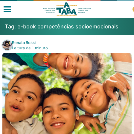
Tag:
e-book competências socioemocionais
Renata Rossi
Leitura de 1 minuto
Livros
Resenhas
Clube de Leitores
Listas
Como ler?