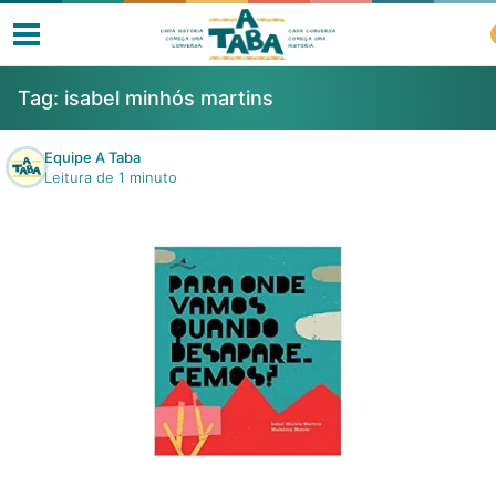
Tag:
isabel minhós martins
Equipe A Taba
Leitura de 1 minuto
Livros
Resenhas
Clube de Leitores
Listas
Como ler?