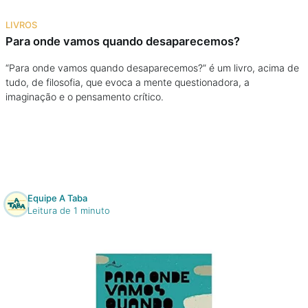
Na escola
LIVROS
Para onde vamos quando desaparecemos?
Na família
“Para onde vamos quando desaparecemos?” é um livro, acima de
tudo, de filosofia, que evoca a mente questionadora, a
Colunas
imaginação e o pensamento crítico.
Conteúdos
Colecionáveis
Equipe A Taba
Cursos On line
Leitura de 1 minuto
E-Books
Eventos