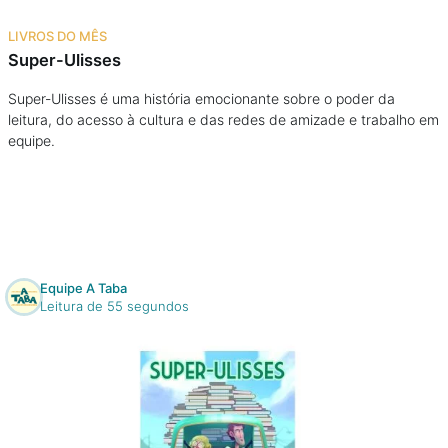
Na escola
LIVROS DO MÊS
Super-Ulisses
Na família
Super-Ulisses é uma história emocionante sobre o poder da
leitura, do acesso à cultura e das redes de amizade e trabalho em
Colunas
equipe.
Conteúdos
Colecionáveis
Equipe A Taba
Cursos On line
Leitura de 55 segundos
E-Books
Eventos