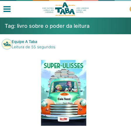
Tag:
livro sobre o poder da leitura
Equipe A Taba
Leitura de 55 segundos
Livros
Resenhas
Clube de Leitores
Listas
Como ler?