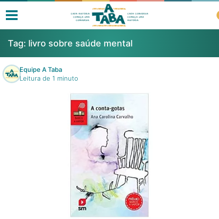
Tag:
livro sobre saúde mental
Equipe A Taba
Leitura de 1 minuto
Livros
Resenhas
Clube de Leitores
Listas
Como ler?