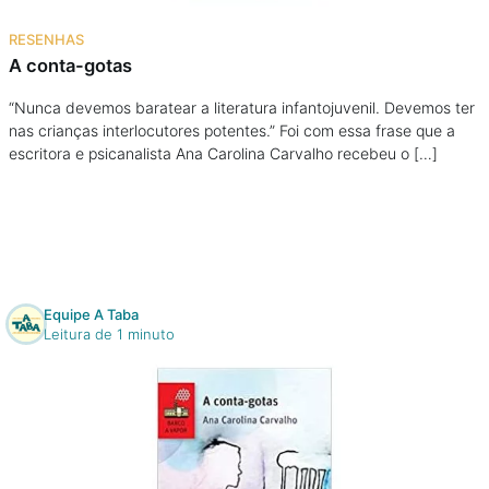
Na escola
RESENHAS
A conta-gotas
Na família
“Nunca devemos baratear a literatura infantojuvenil. Devemos ter
nas crianças interlocutores potentes.” Foi com essa frase que a
Colunas
escritora e psicanalista Ana Carolina Carvalho recebeu o […]
Conteúdos
Colecionáveis
Equipe A Taba
Cursos On line
Leitura de 1 minuto
E-Books
Eventos