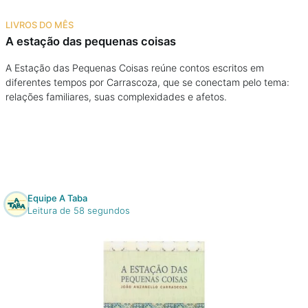
Na escola
LIVROS DO MÊS
A estação das pequenas coisas
Na família
A Estação das Pequenas Coisas reúne contos escritos em
diferentes tempos por Carrascoza, que se conectam pelo tema:
Colunas
relações familiares, suas complexidades e afetos.
Conteúdos
Colecionáveis
Equipe A Taba
Cursos On line
Leitura de 58 segundos
E-Books
Eventos