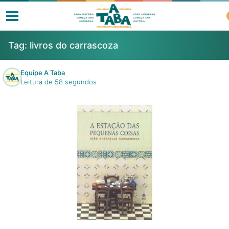
Tag:
livros do carrascoza
Equipe A Taba
Leitura de 58 segundos
Livros
Resenhas
Clube de Leitores
Listas
Como ler?