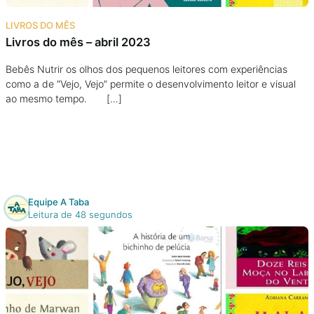
Na escola
LIVROS DO MÊS
Livros do mês – abril 2023
Na família
Bebês Nutrir os olhos dos pequenos leitores com experiências
como a de “Vejo, Vejo” permite o desenvolvimento leitor e visual
Colunas
ao mesmo tempo. […]
Conteúdos
Colecionáveis
Equipe A Taba
Cursos On line
Leitura de 48 segundos
E-Books
Eventos