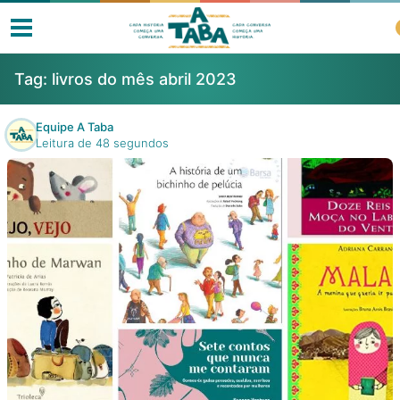
Tag:
livros do mês abril 2023
Equipe A Taba
Leitura de 48 segundos
Livros
Resenhas
Clube de Leitores
Listas
Como ler?