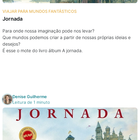
Na escola
VIAJAR PARA MUNDOS FANTÁSTICOS
Jornada
Na família
Para onde nossa imaginação pode nos levar?
Que mundos podemos criar a partir de nossas próprias ideias e
Colunas
desejos?
É esse o mote do livro álbum A jornada.
Conteúdos
Colecionáveis
Cursos On line
Denise Guilherme
Leitura de 1 minuto
E-Books
Eventos