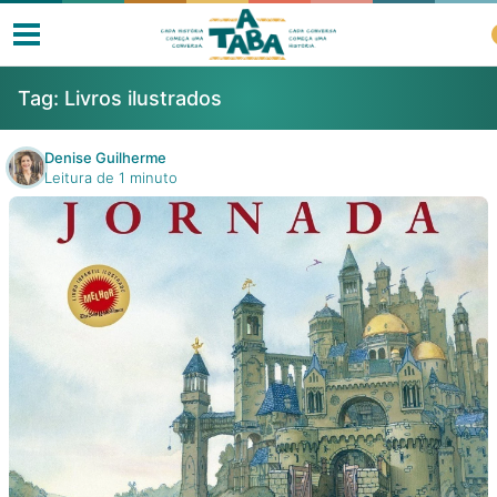
Tag:
Livros ilustrados
Denise Guilherme
Leitura de 1 minuto
Livros
Resenhas
Clube de Leitores
Listas
Como ler?