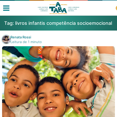
Tag:
livros infantis competência socioemocional
Renata Rossi
Leitura de 1 minuto
Livros
Resenhas
Clube de Leitores
Listas
Como ler?