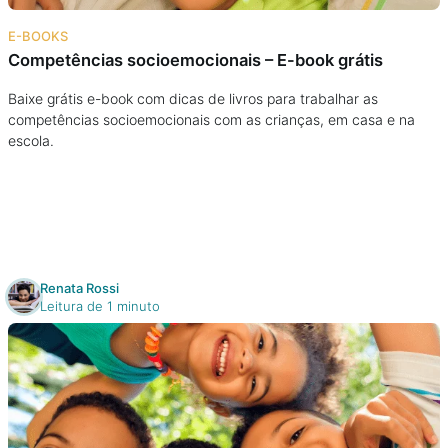
Na escola
E-BOOKS
Competências socioemocionais – E-book grátis
Na família
Baixe grátis e-book com dicas de livros para trabalhar as
competências socioemocionais com as crianças, em casa e na
Colunas
escola.
Conteúdos
Colecionáveis
Renata Rossi
Cursos On line
Leitura de 1 minuto
E-Books
Eventos