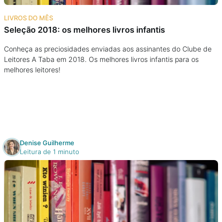
Na escola
LIVROS DO MÊS
Seleção 2018: os melhores livros infantis
Na família
Conheça as preciosidades enviadas aos assinantes do Clube de
Leitores A Taba em 2018. Os melhores livros infantis para os
Colunas
melhores leitores!
Conteúdos
Colecionáveis
Denise Guilherme
Cursos On line
Leitura de 1 minuto
E-Books
Eventos