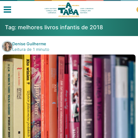
Tag:
melhores livros infantis de 2018
Denise Guilherme
Leitura de 1 minuto
Livros
Resenhas
Clube de Leitores
Listas
Como ler?