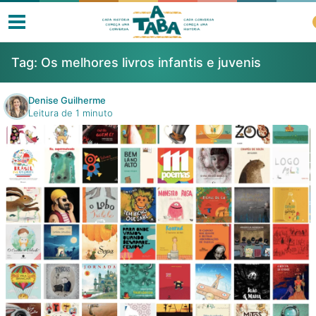
Tag:
Os melhores livros infantis e juvenis
Denise Guilherme
Leitura de 1 minuto
Livros
Resenhas
Clube de Leitores
Listas
Como ler?