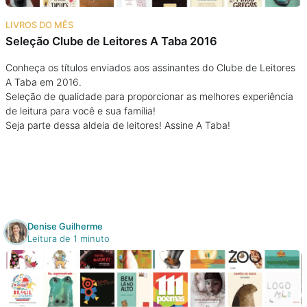
Na escola
LIVROS DO MÊS
Seleção Clube de Leitores A Taba 2016
Na família
Conheça os títulos enviados aos assinantes do Clube de Leitores
A Taba em 2016.
Colunas
Seleção de qualidade para proporcionar as melhores experiência
de leitura para você e sua família!
Conteúdos
Seja parte dessa aldeia de leitores! Assine A Taba!
Colecionáveis
Cursos On line
Denise Guilherme
Leitura de 1 minuto
E-Books
Eventos