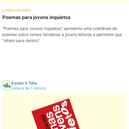
Na escola
LIVROS DO MÊS
Poemas para jovens inquietos
Na família
“Poemas para Jovens Inquietos” apresenta uma coletânea de
poemas sobre temas familiares a jovens leitores e permitem que
Colunas
“olhem para dentro”.
Conteúdos
Colecionáveis
Equipe A Taba
Cursos On line
Leitura de 1 minuto
E-Books
Eventos