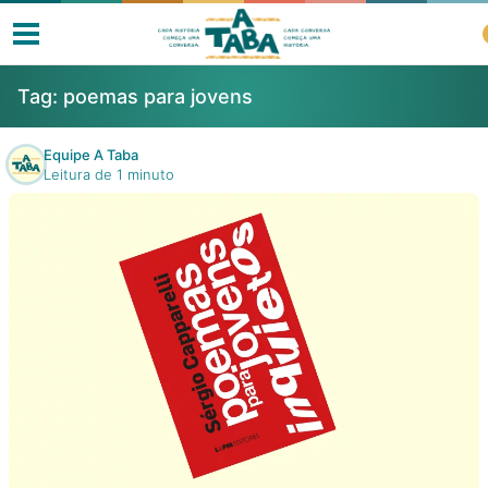
Tag:
poemas para jovens
Equipe A Taba
Leitura de 1 minuto
Livros
Resenhas
Clube de Leitores
Listas
Como ler?