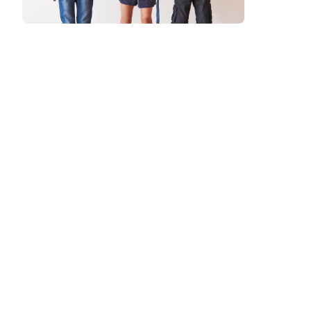
Podcast
Assine
Taba na Escola