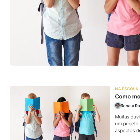
Na escola
Na família
Colunas
Conteúdos
Colecionáveis
NA ESCOLA
Como mont
Cursos On line
Renata Ro
Muitas dúvi
E-Books
um projeto 
aspectos d
Eventos