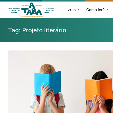
Livros
Como ler?
Tag:
Projeto literário
Livros
Resenhas
Clube de Leitores
Listas
Como ler?