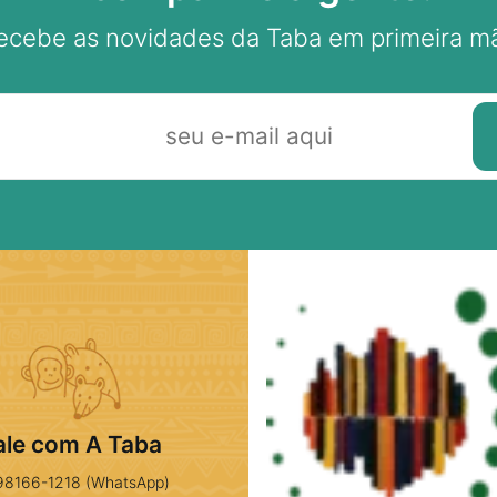
ecebe as novidades da Taba em primeira m
ale com A Taba
98166-1218 (WhatsApp)