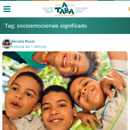
Tag:
socioemocionais significado
Renata Rossi
Leitura de 1 minuto
Livros
Resenhas
Clube de Leitores
Listas
Como ler?