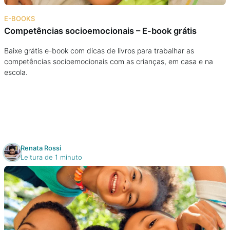
Na escola
E-BOOKS
Competências socioemocionais – E-book grátis
Na família
Baixe grátis e-book com dicas de livros para trabalhar as
competências socioemocionais com as crianças, em casa e na
Colunas
escola.
Conteúdos
Colecionáveis
Renata Rossi
Cursos On line
Leitura de 1 minuto
E-Books
Eventos