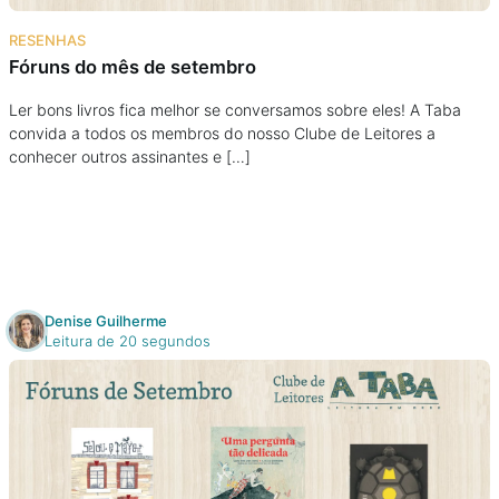
Na escola
RESENHAS
Fóruns do mês de setembro
Na família
Ler bons livros fica melhor se conversamos sobre eles! A Taba
convida a todos os membros do nosso Clube de Leitores a
Colunas
conhecer outros assinantes e […]
Conteúdos
Colecionáveis
Denise Guilherme
Cursos On line
Leitura de 20 segundos
E-Books
Eventos