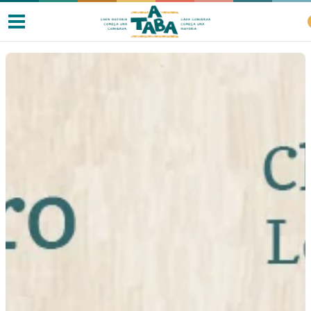
Livros
Resenhas
Clube de Leitores
Listas
Como ler?