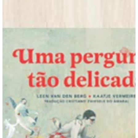
Na escola
Na família
Colunas
Conteúdos
Colecionáveis
Cursos On line
E-Books
Eventos