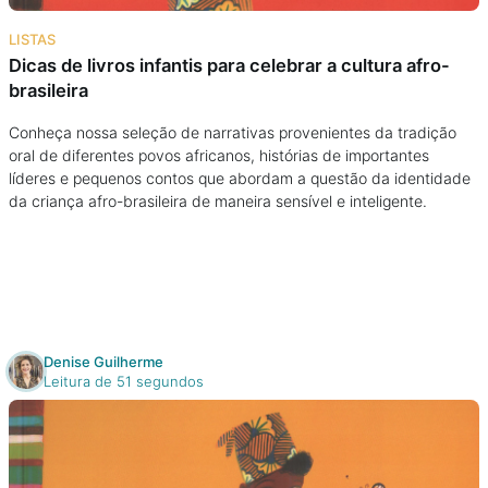
Na escola
LISTAS
Dicas de livros infantis para celebrar a cultura afro-
Na família
brasileira
Colunas
Conheça nossa seleção de narrativas provenientes da tradição
oral de diferentes povos africanos, histórias de importantes
líderes e pequenos contos que abordam a questão da identidade
Conteúdos
da criança afro-brasileira de maneira sensível e inteligente.
Colecionáveis
Cursos On line
Denise Guilherme
Leitura de 51 segundos
E-Books
Eventos