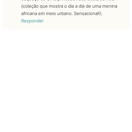
(coleção que mostra o dia a dia de uma menina
africana em meio urbano. Sensacional!);
Responder
Marize Sarmento de Araujo
—
há 11 anos
Faltaram os livros do Celso Sisto.
PORQUÊ?????????????????
Responder
Gleidiane Miranda
—
há 11 anos
Excelentes dica! Acho que também iriam gostar do
meu livro Da cor da Noite. Muitos educadores
estão amando. Deixo link para acessarem a página
do livro:
https://www.facebook.com/DaCorDaNoite?ref=hl
Responder