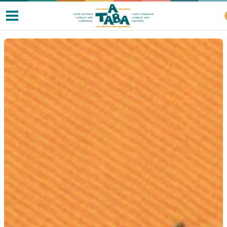
Livros
Resenhas
Clube de Leitores
Listas
Como ler?