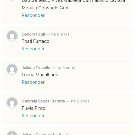
Uau Genesco Alves Gabriela Curi Fabricio Lavitola
Meaulo Consuelo Curi
Responder
Debora Fogli
—
há 8 anos
Thati Furtado
Responder
Juliana Trucollo
—
há 8 anos
Luana Magalhaes
Responder
Gabriela Souza Ferreira
—
há 8 anos
Flavia Pinto
Responder
Juliana Daher
—
há 8 anos