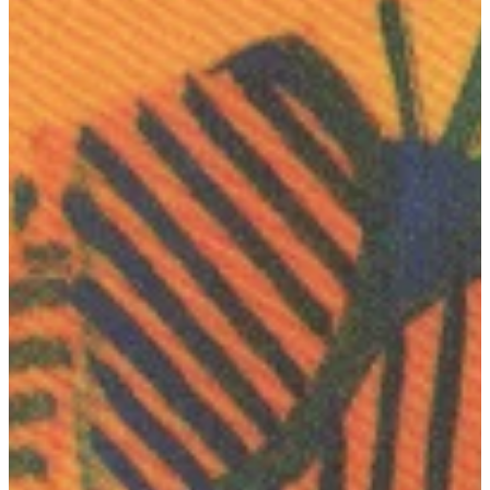
Na escola
Na família
Colunas
Conteúdos
Colecionáveis
Cursos On line
E-Books
Eventos