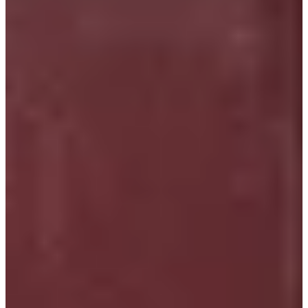
Na escola
Na família
Colunas
Conteúdos
Colecionáveis
Cursos On line
E-Books
Eventos