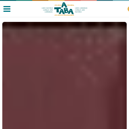
Livros
Resenhas
Clube de Leitores
Listas
Como ler?