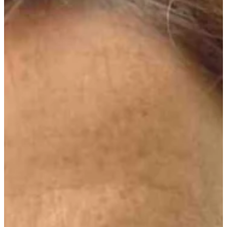
Na escola
Na família
Colunas
Conteúdos
Colecionáveis
Cursos On line
E-Books
Eventos