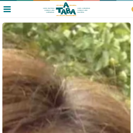
Livros
Resenhas
Clube de Leitores
Listas
Como ler?