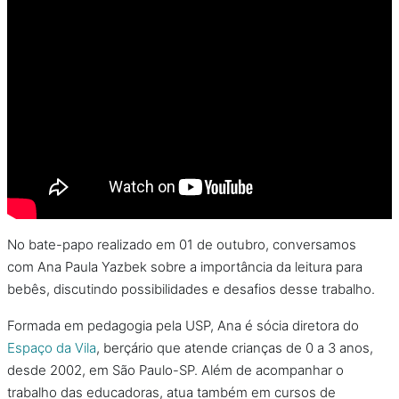
No bate-papo realizado em 01 de outubro, conversamos
com Ana Paula Yazbek sobre a importância da leitura para
bebês, discutindo possibilidades e desafios desse trabalho.
Formada em pedagogia pela USP, Ana é sócia diretora do
Espaço da Vila
, berçário que atende crianças de 0 a 3 anos,
desde 2002, em São Paulo-SP. Além de acompanhar o
trabalho das educadoras, atua também em cursos de