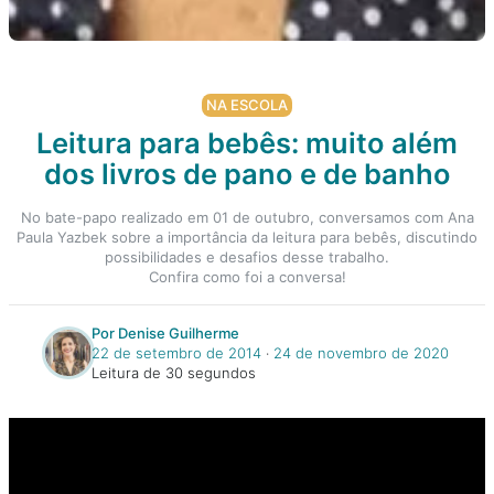
NA ESCOLA
Leitura para bebês: muito além
dos livros de pano e de banho
No bate-papo realizado em 01 de outubro, conversamos com Ana
Paula Yazbek sobre a importância da leitura para bebês, discutindo
possibilidades e desafios desse trabalho.
Confira como foi a conversa!
Por Denise Guilherme
22 de setembro de 2014
‧
24 de novembro de 2020
Leitura de 30 segundos