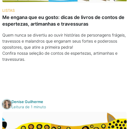
Na escola
LISTAS
Me engana que eu gosto: dicas de livros de contos de
Na família
espertezas, artimanhas e travessuras
Colunas
Quem nunca se divertiu ao ouvir histórias de personagens frágeis,
travessos e malandros que enganam seus fortes e poderosos
opositores, que atire a primeira pedra!
Conteúdos
Confira nossa seleção de contos de espertezas, artimanhas e
travessuras.
Colecionáveis
Cursos On line
E-Books
Denise Guilherme
Leitura de 1 minuto
Eventos