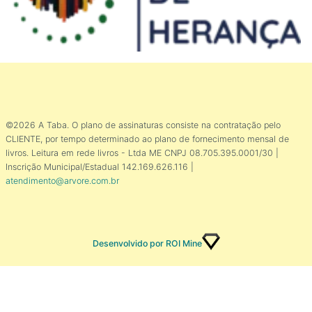
©2026 A Taba. O plano de assinaturas consiste na contratação pelo
CLIENTE, por tempo determinado ao plano de fornecimento mensal de
livros. Leitura em rede livros - Ltda ME CNPJ 08.705.395.0001/30 |
Inscrição Municipal/Estadual 142.169.626.116 |
atendimento@arvore.com.br
Desenvolvido por ROI Mine