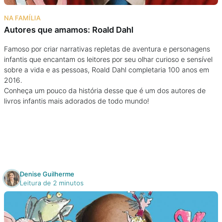
Na escola
NA FAMÍLIA
Autores que amamos: Roald Dahl
Na família
Famoso por criar narrativas repletas de aventura e personagens
infantis que encantam os leitores por seu olhar curioso e sensível
Colunas
sobre a vida e as pessoas, Roald Dahl completaria 100 anos em
2016.
Conteúdos
Conheça um pouco da história desse que é um dos autores de
livros infantis mais adorados de todo mundo!
Colecionáveis
Cursos On line
Denise Guilherme
E-Books
Leitura de 2 minutos
Eventos