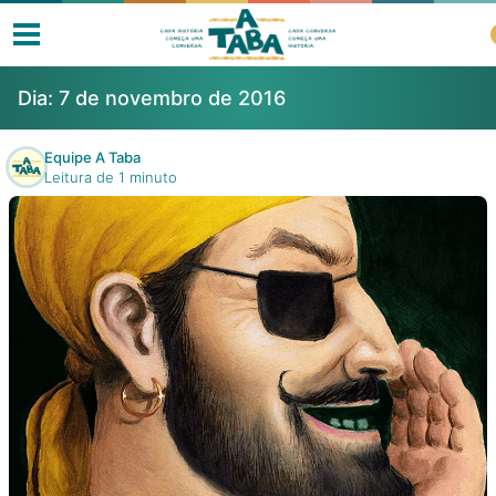
Dia:
7 de novembro de 2016
Equipe A Taba
Leitura de 1 minuto
Livros
Resenhas
Clube de Leitores
Listas
Como ler?