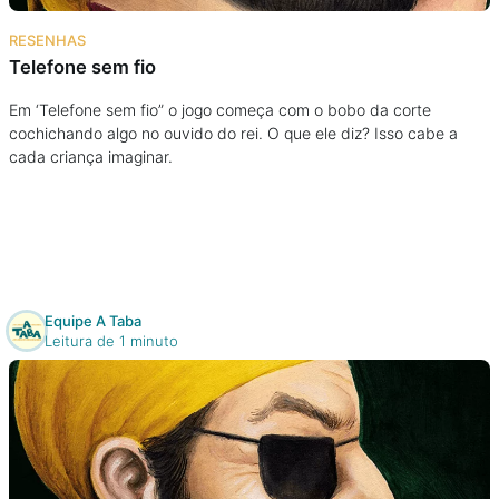
Na escola
RESENHAS
Telefone sem fio
Na família
Em ‘Telefone sem fio” o jogo começa com o bobo da corte
cochichando algo no ouvido do rei. O que ele diz? Isso cabe a
Colunas
cada criança imaginar.
Conteúdos
Colecionáveis
Equipe A Taba
Cursos On line
Leitura de 1 minuto
E-Books
Eventos