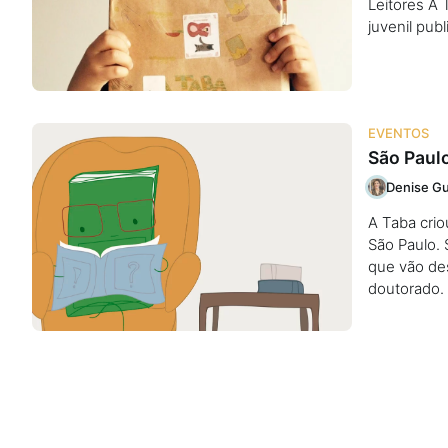
Leitores A 
juvenil pub
EVENTOS
São Paulo
Denise Gu
A Taba crio
São Paulo. 
que vão des
doutorado.