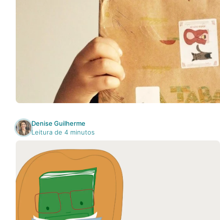
Na escola
Na família
Colunas
Conteúdos
Denise Guilherme
Colecionáveis
Leitura de 4 minutos
Cursos On line
E-Books
Eventos