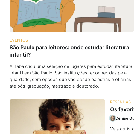
Podcast
Assine
EVENTOS
São Paulo para leitores: onde estudar literatura
Taba na Escola
infantil?
A Taba criou uma seleção de lugares para estudar literatura
infantil em São Paulo. São instituições reconhecidas pela
qualidade, com opções que vão desde palestras e oficinas
até pós-graduação, mestrado e doutorado.
RESENHAS
Os favori
Denise Gu
Veja os liv