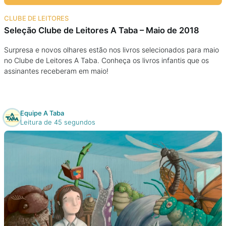
Na escola
CLUBE DE LEITORES
Seleção Clube de Leitores A Taba – Maio de 2018
Na família
Surpresa e novos olhares estão nos livros selecionados para maio
no Clube de Leitores A Taba. Conheça os livros infantis que os
Colunas
assinantes receberam em maio!
Conteúdos
Equipe A Taba
Colecionáveis
Leitura de 45 segundos
Cursos On line
E-Books
Eventos