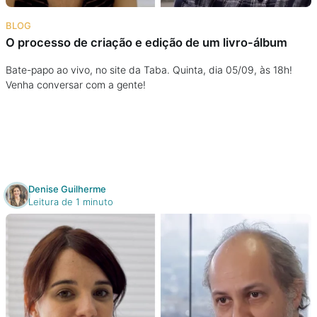
Na escola
BLOG
O processo de criação e edição de um livro-álbum
Na família
Bate-papo ao vivo, no site da Taba. Quinta, dia 05/09, às 18h!
Venha conversar com a gente!
Colunas
Conteúdos
Colecionáveis
Denise Guilherme
Leitura de 1 minuto
Cursos On line
E-Books
Eventos