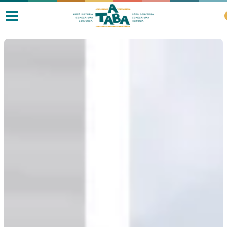
Livros
Resenhas
Clube de Leitores
Listas
Como ler?