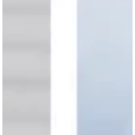
Na escola
Na família
Colunas
Conteúdos
Colecionáveis
Cursos On line
E-Books
Eventos